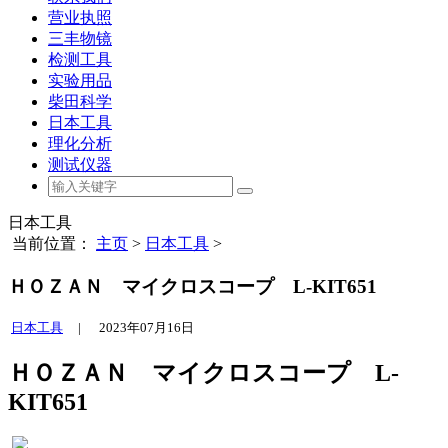
营业执照
三丰物镜
检测工具
实验用品
柴田科学
日本工具
理化分析
测试仪器
日本工具
当前位置：
主页
>
日本工具
>
ＨＯＺＡＮ マイクロスコープ L-KIT651
日本工具
|
2023年07月16日
ＨＯＺＡＮ マイクロスコープ L-
KIT651
,
,