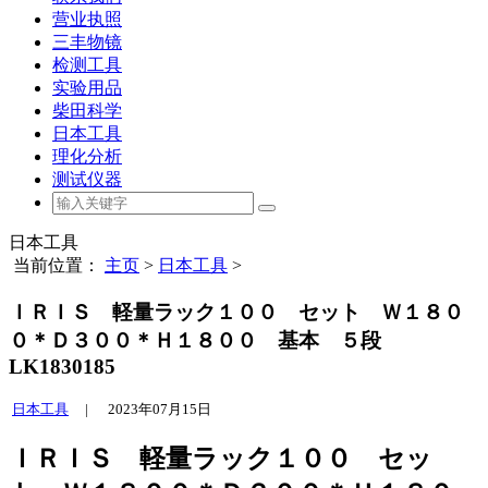
营业执照
三丰物镜
检测工具
实验用品
柴田科学
日本工具
理化分析
测试仪器
日本工具
当前位置：
主页
>
日本工具
>
ＩＲＩＳ 軽量ラック１００ セット Ｗ１８０
０＊Ｄ３００＊Ｈ１８００ 基本 ５段
LK1830185
日本工具
|
2023年07月15日
ＩＲＩＳ 軽量ラック１００ セッ