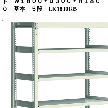
ト Ｗ１８００＊Ｄ３００＊Ｈ１８０
０ 基本 ５段 LK1830185
,