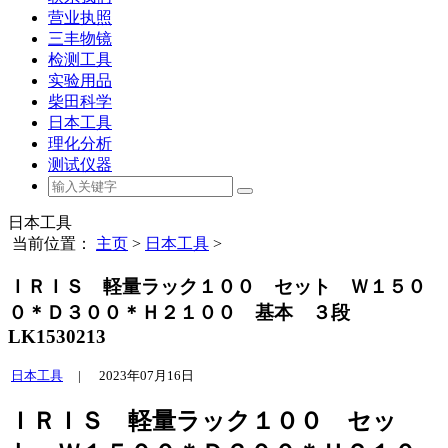
营业执照
三丰物镜
检测工具
实验用品
柴田科学
日本工具
理化分析
测试仪器
日本工具
当前位置：
主页
>
日本工具
>
ＩＲＩＳ 軽量ラック１００ セット Ｗ１５０
０＊Ｄ３００＊Ｈ２１００ 基本 ３段
LK1530213
日本工具
|
2023年07月16日
ＩＲＩＳ 軽量ラック１００ セッ