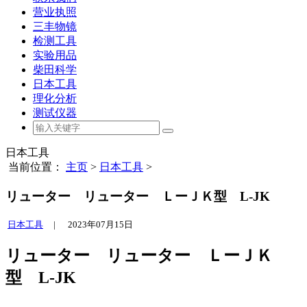
营业执照
三丰物镜
检测工具
实验用品
柴田科学
日本工具
理化分析
测试仪器
日本工具
当前位置：
主页
>
日本工具
>
リューター リューター ＬーＪＫ型 L-JK
日本工具
|
2023年07月15日
リューター リューター ＬーＪＫ
型 L-JK