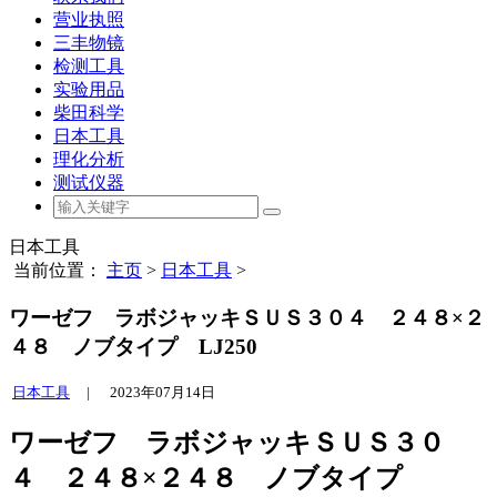
营业执照
三丰物镜
检测工具
实验用品
柴田科学
日本工具
理化分析
测试仪器
日本工具
当前位置：
主页
>
日本工具
>
ワーゼフ ラボジャッキＳＵＳ３０４ ２４８×２
４８ ノブタイプ LJ250
日本工具
|
2023年07月14日
ワーゼフ ラボジャッキＳＵＳ３０
４ ２４８×２４８ ノブタイプ