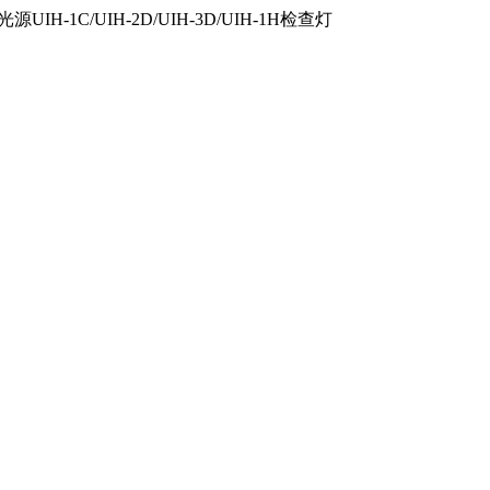
IH-1C/UIH-2D/UIH-3D/UIH-1H检查灯