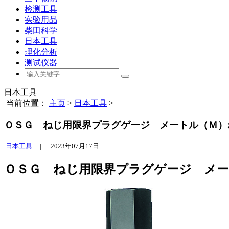
检测工具
实验用品
柴田科学
日本工具
理化分析
测试仪器
日本工具
当前位置：
主页
>
日本工具
>
ＯＳＧ ねじ用限界プラグゲージ メートル（Ｍ）ねじ 
日本工具
|
2023年07月17日
ＯＳＧ ねじ用限界プラグゲージ メートル（