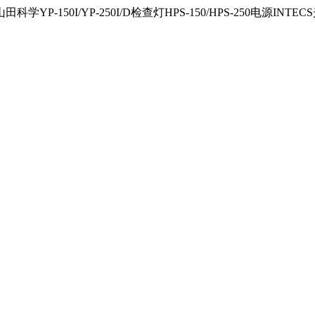
150I/YP-250I/D检查灯HPS-150/HPS-250电源INTECS光源U