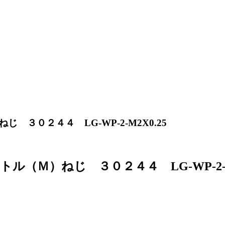
３０２４４ LG-WP-2-M2X0.25
Ｍ）ねじ ３０２４４ LG-WP-2-M2