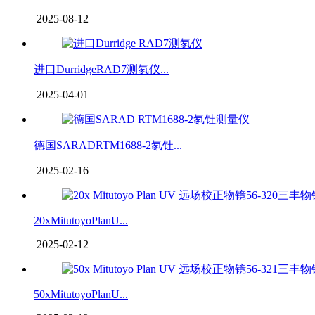
2025-08-12
进口DurridgeRAD7测氡仪...
2025-04-01
德国SARADRTM1688-2氡钍...
2025-02-16
20xMitutoyoPlanU...
2025-02-12
50xMitutoyoPlanU...