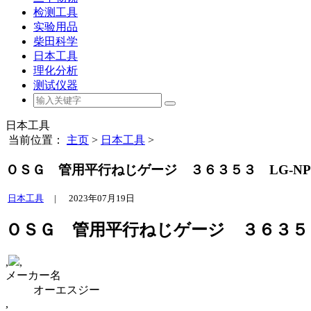
检测工具
实验用品
柴田科学
日本工具
理化分析
测试仪器
日本工具
当前位置：
主页
>
日本工具
>
ＯＳＧ 管用平行ねじゲージ ３６３５３ LG-NP-G1
日本工具
|
2023年07月19日
ＯＳＧ 管用平行ねじゲージ ３６３５３ LG
,
,
メーカー名
オーエスジー
,