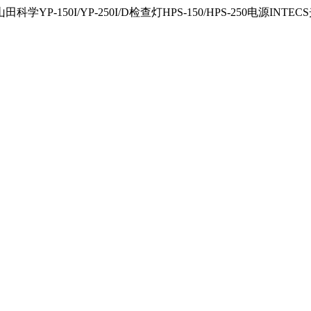
150I/YP-250I/D检查灯HPS-150/HPS-250电源INTECS光源U