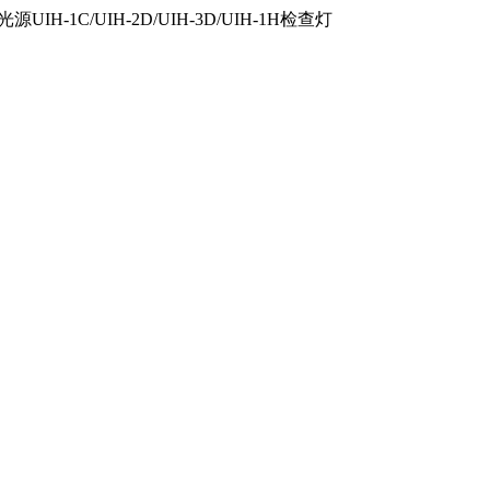
IH-1C/UIH-2D/UIH-3D/UIH-1H检查灯