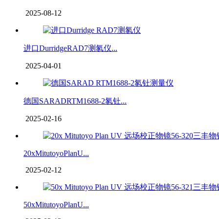
2025-08-12
进口DurridgeRAD7测氡仪...
2025-04-01
德国SARADRTM1688-2氡钍...
2025-02-16
20xMitutoyoPlanU...
2025-02-12
50xMitutoyoPlanU...