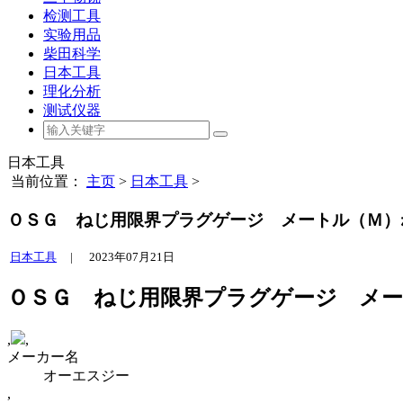
检测工具
实验用品
柴田科学
日本工具
理化分析
测试仪器
日本工具
当前位置：
主页
>
日本工具
>
ＯＳＧ ねじ用限界プラグゲージ メートル（Ｍ）ねじ ９
日本工具
|
2023年07月21日
ＯＳＧ ねじ用限界プラグゲージ メートル（
,
,
メーカー名
オーエスジー
,