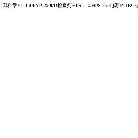
150I/YP-250I/D检查灯HPS-150/HPS-250电源INTECS光源U