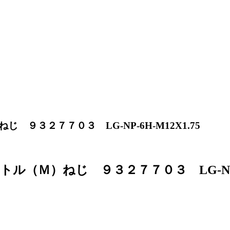
３２７７０３ LG-NP-6H-M12X1.75
Ｍ）ねじ ９３２７７０３ LG-NP-6H