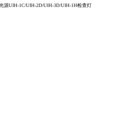
IH-1C/UIH-2D/UIH-3D/UIH-1H检查灯