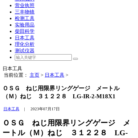
营业执照
三丰物镜
检测工具
实验用品
柴田科学
日本工具
理化分析
测试仪器
日本工具
当前位置：
主页
>
日本工具
>
ＯＳＧ ねじ用限界リングゲージ メートル
（Ｍ）ねじ ３１２２８ LG-IR-2-M18X1
日本工具
|
2023年07月17日
ＯＳＧ ねじ用限界リングゲージ メ
ートル（Ｍ）ねじ ３１２２８ LG-