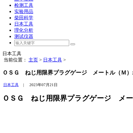
检测工具
实验用品
柴田科学
日本工具
理化分析
测试仪器
日本工具
当前位置：
主页
>
日本工具
>
ＯＳＧ ねじ用限界プラグゲージ メートル（Ｍ）ねじ ９
日本工具
|
2023年07月21日
ＯＳＧ ねじ用限界プラグゲージ メートル（