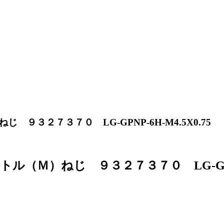
３２７３７０ LG-GPNP-6H-M4.5X0.75
Ｍ）ねじ ９３２７３７０ LG-GPNP-6