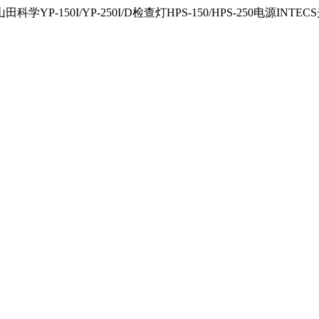
150I/YP-250I/D检查灯HPS-150/HPS-250电源INTECS光源U