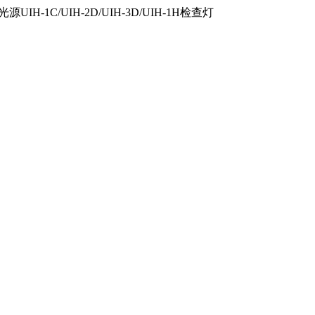
IH-1C/UIH-2D/UIH-3D/UIH-1H检查灯