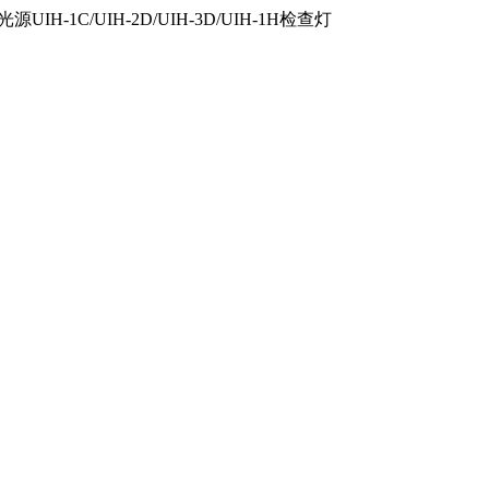
IH-1C/UIH-2D/UIH-3D/UIH-1H检查灯