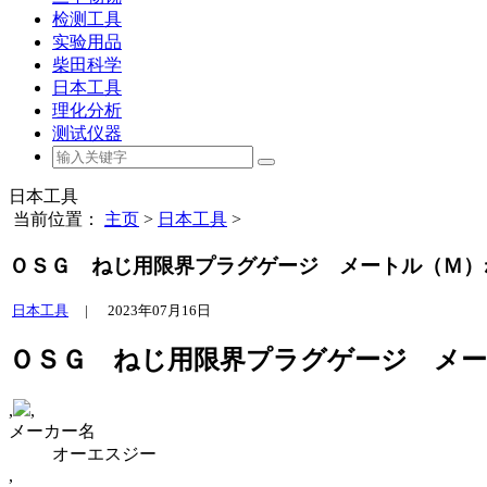
检测工具
实验用品
柴田科学
日本工具
理化分析
测试仪器
日本工具
当前位置：
主页
>
日本工具
>
ＯＳＧ ねじ用限界プラグゲージ メートル（Ｍ）ねじ 
日本工具
|
2023年07月16日
ＯＳＧ ねじ用限界プラグゲージ メートル
,
,
メーカー名
オーエスジー
,