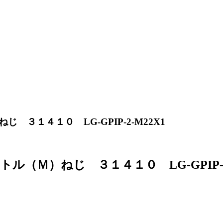
３１４１０ LG-GPIP-2-M22X1
（Ｍ）ねじ ３１４１０ LG-GPIP-2-