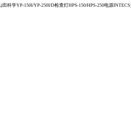
150I/YP-250I/D检查灯HPS-150/HPS-250电源INTECS光源U