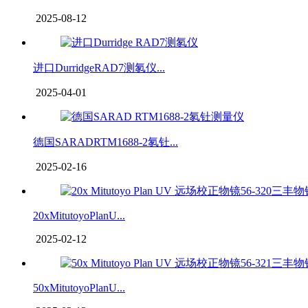
2025-08-12
进口DurridgeRAD7测氡仪...
2025-04-01
德国SARADRTM1688-2氡钍...
2025-02-16
20xMitutoyoPlanU...
2025-02-12
50xMitutoyoPlanU...