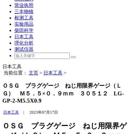
营业执照
三丰物镜
检测工具
实验用品
柴田科学
日本工具
理化分析
测试仪器
日本工具
当前位置：
主页
>
日本工具
>
ＯＳＧ プラグゲージ ねじ用限界ゲージ（Ｌ
Ｇ） Ｍ５．５×０．９ｍｍ ３０５１２ LG-
GP-2-M5.5X0.9
日本工具
|
2023年07月17日
ＯＳＧ プラグゲージ ねじ用限界ゲ