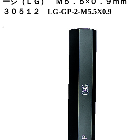
ージ（ＬＧ） Ｍ５．５×０．９ｍｍ
３０５１２ LG-GP-2-M5.5X0.9
,