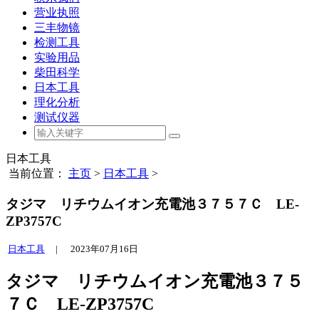
营业执照
三丰物镜
检测工具
实验用品
柴田科学
日本工具
理化分析
测试仪器
日本工具
当前位置：
主页
>
日本工具
>
タジマ リチウムイオン充電池３７５７Ｃ LE-
ZP3757C
日本工具
|
2023年07月16日
タジマ リチウムイオン充電池３７５
７Ｃ LE-ZP3757C