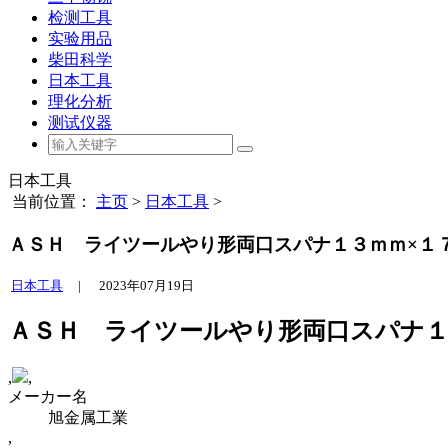
检测工具
实验用品
柴田科学
日本工具
理化分析
测试仪器
日本工具
当前位置：
主页
>
日本工具
>
ＡＳＨ ライツールやり形両口スパナ１３ｍｍ×１７ｍ
日本工具
|
2023年07月19日
ＡＳＨ ライツールやり形両口スパナ１３ｍ
,
,
メーカー名
旭金属工業
,