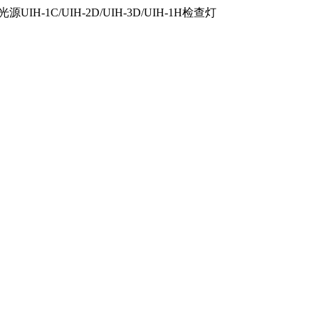
IH-1C/UIH-2D/UIH-3D/UIH-1H检查灯