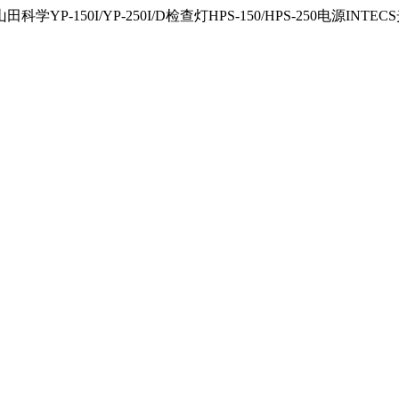
150I/YP-250I/D检查灯HPS-150/HPS-250电源INTECS光源U