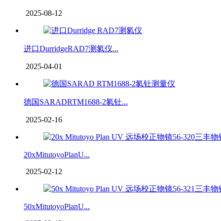
2025-08-12
进口DurridgeRAD7测氡仪...
2025-04-01
德国SARADRTM1688-2氡钍...
2025-02-16
20xMitutoyoPlanU...
2025-02-12
50xMitutoyoPlanU...