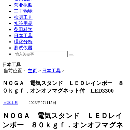
营业执照
三丰物镜
检测工具
实验用品
柴田科学
日本工具
理化分析
测试仪器
日本工具
当前位置：
主页
>
日本工具
>
ＮＯＧＡ 電気スタンド ＬＥＤレインボー ８
０ｋｇｆ．オンオフマグネット付 LED3300
日本工具
|
2023年07月15日
ＮＯＧＡ 電気スタンド ＬＥＤレイ
ンボー ８０ｋｇｆ．オンオフマグネ