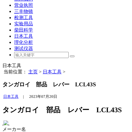
营业执照
三丰物镜
检测工具
实验用品
柴田科学
日本工具
理化分析
测试仪器
日本工具
当前位置：
主页
>
日本工具
>
タンガロイ 部品 レバー LCL43S
日本工具
|
2023年07月20日
タンガロイ 部品 レバー LCL43S
,
,
メーカー名