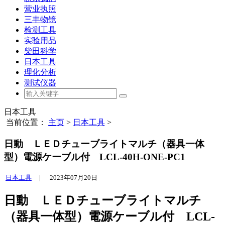
营业执照
三丰物镜
检测工具
实验用品
柴田科学
日本工具
理化分析
测试仪器
日本工具
当前位置：
主页
>
日本工具
>
日動 ＬＥＤチューブライトマルチ（器具一体
型）電源ケーブル付 LCL-40H-ONE-PC1
日本工具
|
2023年07月20日
日動 ＬＥＤチューブライトマルチ
（器具一体型）電源ケーブル付 LCL-