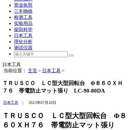
营业执照
三丰物镜
检测工具
实验用品
柴田科学
日本工具
理化分析
测试仪器
日本工具
当前位置：
主页
>
日本工具
>
ＴＲＵＳＣＯ ＬＣ型大型回転台 Φ８６０ＸＨ
７６ 帯電防止マット張り LC-90-80DA
日本工具
|
2023年07月20日
ＴＲＵＳＣＯ ＬＣ型大型回転台 Φ８
６０ＸＨ７６ 帯電防止マット張り