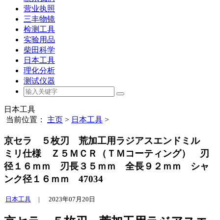
营业执照
三丰物镜
检测工具
实验用品
柴田科学
日本工具
理化分析
测试仪器
日本工具
当前位置：
主页
>
日本工具
>
京セラ ５枚刃 荒加工用ラジアスエンドミル
ミリ仕様 Ｚ５ＭＣＲ（ＴＭコーティング） 刃
径１６ｍｍ 刃長３５ｍｍ 全長９２ｍｍ シャ
ンク径１６ｍｍ 47034
日本工具
|
2023年07月20日