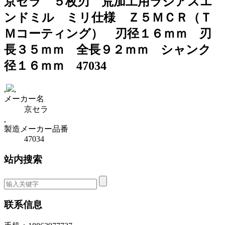
京セラ ５枚刃 荒加工用ラジアスエ
ンドミル ミリ仕様 Ｚ５ＭＣＲ（Ｔ
Ｍコーティング） 刃径１６ｍｍ 刃
長３５ｍｍ 全長９２ｍｍ シャンク
径１６ｍｍ 47034
,
,
メーカー名
京セラ
,
製造メーカー品番
47034
站内搜索
联系信息