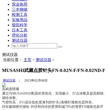
营业执照
三丰物镜
检测工具
实验用品
柴田科学
日本工具
理化分析
测试仪器
测试仪器
当前位置：
主页
>
测试仪器
>
MUSASHI武藏点胶针头FN-0.02N-F/FN-0.02ND-F
测试仪器
|
2023年02月08日
高精度喷嘴
通过与MUSASHI分配器的系统化，实现极小、打点涂敷及超高精细、
描绘涂敷。
气密性高，ZUi适合低粘度液剂的针头2条螺钉规格也是阵容。
对应极细密封描绘·外径和内径的壁厚削减70%的薄壁FN规格也新开