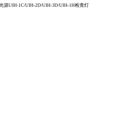
IH-1C/UIH-2D/UIH-3D/UIH-1H检查灯