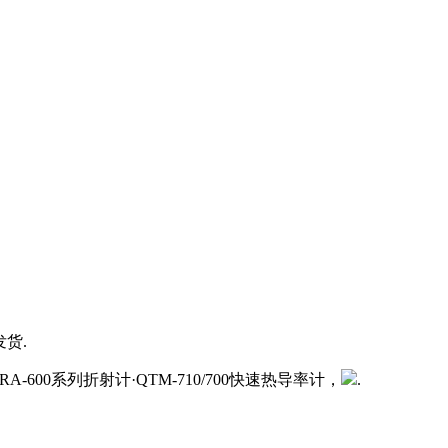
发货.
RA-600系列折射计·QTM-710/700快速热导率计，
.