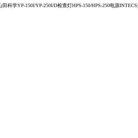
150I/YP-250I/D检查灯HPS-150/HPS-250电源INTECS光源U