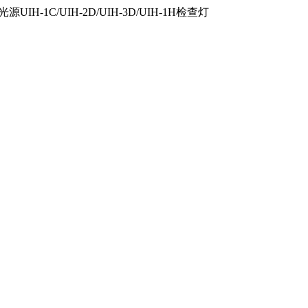
IH-1C/UIH-2D/UIH-3D/UIH-1H检查灯