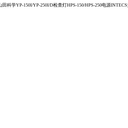
150I/YP-250I/D检查灯HPS-150/HPS-250电源INTECS光源U