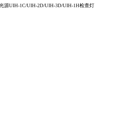
IH-1C/UIH-2D/UIH-3D/UIH-1H检查灯