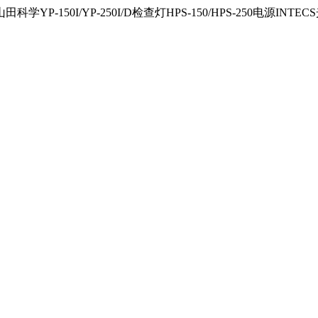
150I/YP-250I/D检查灯HPS-150/HPS-250电源INTECS光源U