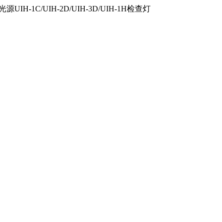
IH-1C/UIH-2D/UIH-3D/UIH-1H检查灯