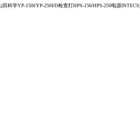
150I/YP-250I/D检查灯HPS-150/HPS-250电源INTECS光源U