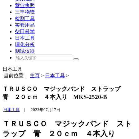
营业执照
三丰物镜
检测工具
实验用品
柴田科学
日本工具
理化分析
测试仪器
日本工具
当前位置：
主页
>
日本工具
>
ＴＲＵＳＣＯ マジックバンド ストラップ
青 ２０ｃｍ ４本入り MKS-2520-B
日本工具
|
2023年07月17日
ＴＲＵＳＣＯ マジックバンド スト
ラップ 青 ２０ｃｍ ４本入り